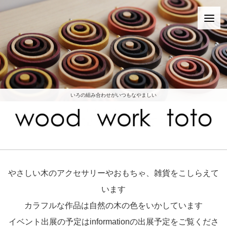
いろの組み合わせがいつもなやましい
こどもはみんなくるまがすき
ぜつみょうなさわりごごち
華やかさをかりてくる
きれいにおさまる
総天然色
やさしい木のアクセサリーやおもちゃ、雑貨をこしらえて
います
カラフルな作品は自然の木の色をいかしています
イベント出展の予定はinformationの出展予定をご覧くださ