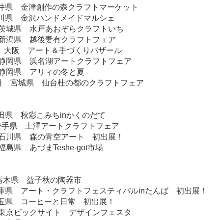
福井県 金津創作の森クラフトマーケット
石川県 金沢ハンドメイドマルシェ
日 茨城県 水戸あおぞらクラフトいち
日 新潟県 越後妻有クラフトフェア
日 大阪 アート＆手づくりバザール
日 静岡県 浜名湖アートクラフトフェア
日 静岡県 アリィの冬と夏
月1日 宮城県 仙台杜の都のクラフトフェア
秋田県 秋彩こみちinかくのだて
 岩手県 土澤アートクラフトフェア
日 石川県 森の青空アート 初出展！
 福島県 あづまTeshe-got市場
栃木県 益子秋の陶器市
兵庫県 アート・クラフトフェスティバルinたんば 初出展！
埼玉県 コーヒーと日常 初出展！
日 東京ビックサイト デザインフェスタ