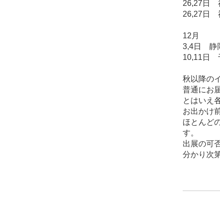
26,27
26,27
12月
3,4日 
10,11
秋以降の
普通にお
とはいえ
お出かけ
ほとんど
す。
出展の可
分かり次