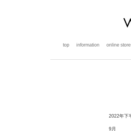
top
information
online store
2022年
9月