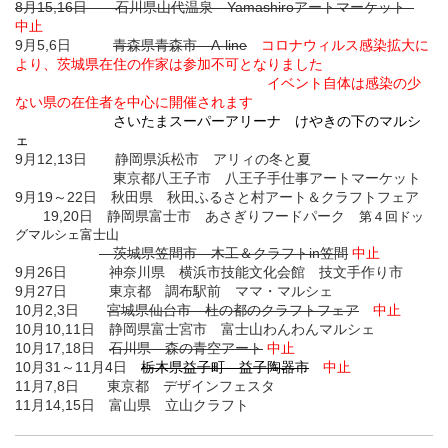
8月15,16日 石川県山代温泉 Yamashiroアートマーケット
中止
9月5,6日
青森県青森市 A-line
コロナウィルス感染拡大に
より、茨城県在住の作家は参加不可となりました
イベント自体は感染の少
ない県の在住者を中心に開催されます
さいたまスーパーアリーナ けやきの下のマルシ
ェ
9月12,13日 静岡県浜松市 アリィの冬と夏
東京都八王子市 八王子手仕事アートマーケット
9月19～22日 秋田県 秋田ふるさと村アート＆クラフトフェア
19,20日 静岡県富士市 あさぎりフードパーク
第４回ドッ
グマルシェ富士山
茨城県笠間市 木工＆クラフトin笠間
中止
9月26日 神奈川県 横浜市技能文化会館 技文手作り市
9月27日 東京都 調布駅前 ママ・マルシェ
10月2,3日
宮城県仙台市 杜の都のクラフトフェア
中止
10月10,11日 静岡県富士宮市 富士山わんわんマルシェ
10月17,18日
石川県 森の青空アート
中止
10月31～11月4日
栃木県益子町 益子陶器市
中止
11月7,8日 東京都 デザインフェスタ
11月14,15日 富山県 立山クラフト