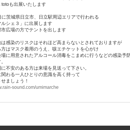
rk totoも出展いたします
21日に茨城県日立市、日立駅周辺エリアで行われる
マルシェ３」に出展します
都市広場の方でテントを出します
動は感染のリスクはそれほど高まらないとされておりますが
る方はマスク着用のうえ、咳エチケットを心がけ
会場に用意されたアルコール消毒をこまめに行うなどの感染予
す。
調に不安のある方は来場を見送って下さい。
に関わる一人ひとりの意識を高く持って
させましょう！
ww.rain-sound.com/umimarche